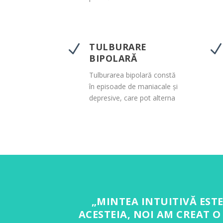
TULBURARE
N
BIPOLARĂ
Tulburarea bipolară constă
în episoade de maniacale și
depresive, care pot alterna
„MINTEA INTUITIVĂ ESTE
ACESTEIA, NOI AM CREAT 