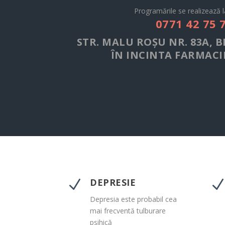
Programările se realizează l
0771 42 75 
STR. MALU ROŞU NR. 83A, B
ÎN INCINTA FARMACI
DEPRESIE
N
Depresia este probabil cea
mai frecventă tulburare
psihică