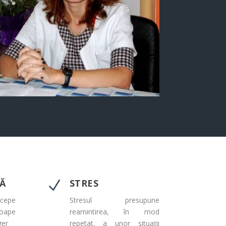
CĂ
STRES
N
cepe
Stresul presupune
roape
reamintirea, în mod
ger
repetat, a unor situații