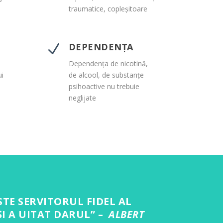
traumatice, copleșitoare
DEPENDENȚA
N
Dependența de nicotină,
ui
de alcool, de substanțe
psihoactive nu trebuie
neglijate
STE SERVITORUL FIDEL AL
ȘI A UITAT DARUL” –
ALBERT