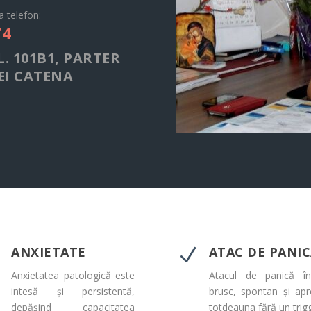
a telefon:
74
L. 101B1, PARTER
EI CATENA
ANXIETATE
ATAC DE PANI
N
N
Anxietatea patologică este
Atacul de panică în
intesă și persistentă,
brusc, spontan și ap
depășind capacitatea
totdeauna fără un trig