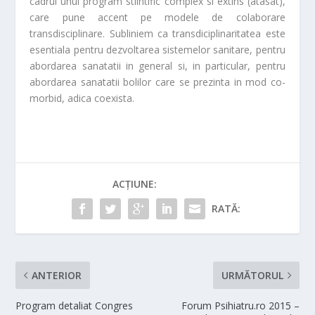
cadrul unui program stiintific complex si extins (atasat),
care pune accent pe modele de colaborare
transdisciplinare. Subliniem ca transdiciplinaritatea este
esentiala pentru dezvoltarea sistemelor sanitare, pentru
abordarea sanatatii in general si, in particular, pentru
abordarea sanatatii bolilor care se prezinta in mod co-
morbid, adica coexista.
ACȚIUNE:
RATĂ:
ANTERIOR
URMĂTORUL
Program detaliat Congres
Forum Psihiatru.ro 2015 –