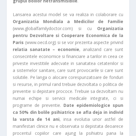
grupul bolilor netransmisibile
.
Lansarea acestui model se va realiza in colaborare cu
Organizatia Mondiala a Medicilor de Familie
(www.globalfamilydoctor.com) si cu
Organizatia
pentru Dezvoltare si Cooperare Economica de la
Paris
(www.oecd.org) si se vor prezenta aspecte privind
relatia sanatate – economie
, analizand care sunt
consecintele economice si financiare a tarilor in ceea ce
priveste investitiile adecvate in sanatatea cetatenilor si
a sistemelor sanitare, care sunt provocarile si care sunt
solutiile. Pe langa o alocare corespunzatoare de fonduri
si resurse, in primul rand trebuie dezvoltata o politica de
preventie si depistare prococe. Trebuie sa dezvoltam nu
numai echipe si servicii medicale integrate, ci si
programe de preventie.
Date epidemiologice spun
ca 50% din bolile psihiatrice se afla deja in individ
la varsta de 14 ani
, insa evolutia unor astfel de
manifestari clinice nu e observata si depistata deoarece
procentul copiilor care ajung la psihiatru pana la