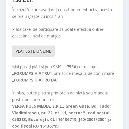
În cazul în care aveți deja un abonament activ, acesta
se prelungește cu încă 1 an.
Plata taxei de participare se poate efectua online
accesând linkul de mai jos:
PLATESTE ONLINE
Mai puteți plăti și prin SMS la
7530
cu mesajul
„FORUMPSIHIATRU”
, urmat de mesajul de confirmare
„FORUMPSIHIATRU DA”
.
În plus, puteți plăti și prin ordin de plată sau mandat
poştal pe coordonatele:
VERSA PULS MEDIA, S.R.L., Green Gate, Bd. Tudor
Vladimirescu, nr. 22, et. 11, sector 5, cod poştal
050883, Bucureşti, CUI 16136719, J40/2001/2004 şi
cod fiscal RO 16136719.