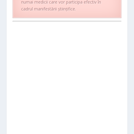
numai medicii care vor participa efectiv în
cadrul manifestării ştiinţifice.